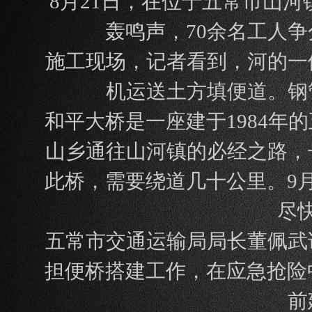
8月21日，在位于五常市山
轰鸣声，70余名工人
施工现场，记者看到，河的一
机运送土方填便道。钢
和平大桥是一座建于1984
山乡通往山河镇的必经之路，
此桥，需要绕道几十公里。9
尽
五常市交通运输局局长董佩武
担便桥搭建工作，在应急抢险
前